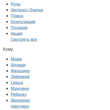
Розы
Экспресс Охапка
Повод
Композиции
Подарки
Акция
Смотреть все
Кому
Маме
Дочери
Женщине
Любимой
Семье
Мужчине
Ребенку
Деловому
партнеру