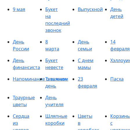
9 мая
Букет
Выпускной
День
на
детей
последний
звонок
День
8
День
14
России
марта
семьи
февраля
День
Букет
С днем
Хэллоуи
финансиста
невесте
мамы
Напоминание о важном
Татьянин
23
Пасха
день
февраля
Траурные
День
цветы
учителя
Сердца
Шляпные
Цветы
Корзин
из
коробки
в
с