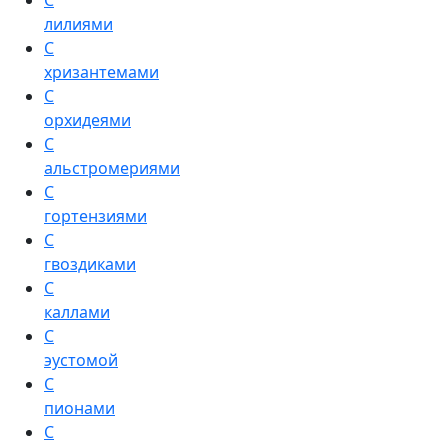
С
лилиями
С
хризантемами
С
орхидеями
С
альстромериями
С
гортензиями
С
гвоздиками
С
каллами
С
эустомой
С
пионами
С