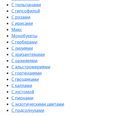
С тюльпанами
С гипсофилой
С розами
С ирисами
Микс
Монобукеты
С герберами
С лилиями
С хризантемами
С орхидеями
С альстромериями
С гортензиями
С гвоздиками
С каллами
С эустомой
С пионами
С экзотическими цветами
С подсолнухами