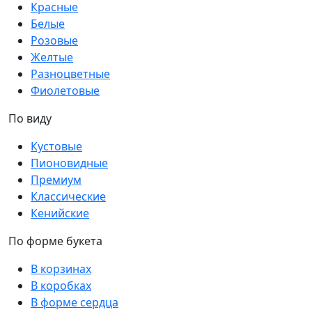
Красные
Белые
Розовые
Желтые
Разноцветные
Фиолетовые
По виду
Кустовые
Пионовидные
Премиум
Классические
Кенийские
По форме букета
В корзинах
В коробках
В форме сердца