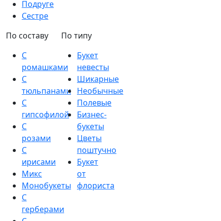
Подруге
Сестре
По составу
По типу
С
Букет
ромашками
невесты
С
Шикарные
тюльпанами
Необычные
С
Полевые
гипсофилой
Бизнес-
С
букеты
розами
Цветы
С
поштучно
ирисами
Букет
Микс
от
Монобукеты
флориста
С
герберами