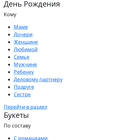
День Рождения
Кому
Маме
Дочери
Женщине
Любимой
Семье
Мужчине
Ребенку
Деловому партнеру
Подруге
Сестре
Перейти в раздел
Букеты
По составу
С ромашками