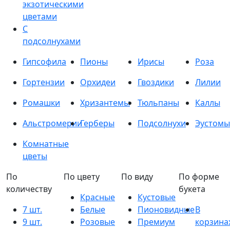
экзотическими
цветами
С
подсолнухами
Гипсофила
Пионы
Ирисы
Роза
Гортензии
Орхидеи
Гвоздики
Лилии
Ромашки
Хризантемы
Тюльпаны
Каллы
Альстромерии
Герберы
Подсолнухи
Эустомы
Комнатные
цветы
По
По цвету
По виду
По форме
количеству
букета
Красные
Кустовые
7 шт.
Белые
Пионовидные
В
9 шт.
Розовые
Премиум
корзина