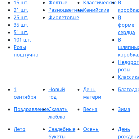
15 шт.
Желтые
Классические
В
21 шт.
Разноцветные
Кенийские
коробка
25 шт.
Фиолетовые
В
35 шт.
форме
51 шт.
сердца
101 шт.
В
Розы
шляпны
поштучно
коробка
Недорог
розы
Классик
1
Новый
День
Благода
сентября
год
матери
Поздравление
Сказать
Весна
Зима
люблю
Лето
Свадебные
Осень
День
букеты
рожден