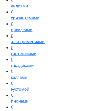
С
лилиями
С
хризантемами
С
орхидеями
С
альстромериями
С
гортензиями
С
гвоздиками
С
каллами
С
эустомой
С
пионами
С