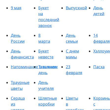
9 мая
Букет
Выпускной
День
на
детей
последний
звонок
День
8
День
14
России
марта
семьи
февраля
День
Букет
С днем
Хэллоуи
финансиста
невесте
мамы
Напоминание о важном
Татьянин
23
Пасха
день
февраля
Траурные
День
цветы
учителя
Сердца
Шляпные
Цветы
Корзин
из
коробки
в
с