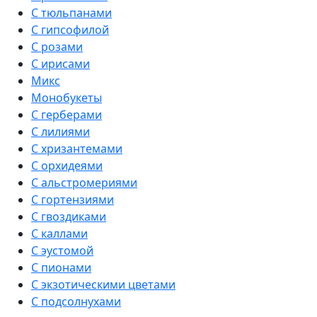
С тюльпанами
С гипсофилой
С розами
С ирисами
Микс
Монобукеты
С герберами
С лилиями
С хризантемами
С орхидеями
С альстромериями
С гортензиями
С гвоздиками
С каллами
С эустомой
С пионами
С экзотическими цветами
С подсолнухами