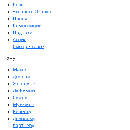
Розы
Экспресс Охапка
Повод
Композиции
Подарки
Акция
Смотреть все
Кому
Маме
Дочери
Женщине
Любимой
Семье
Мужчине
Ребенку
Деловому
партнеру