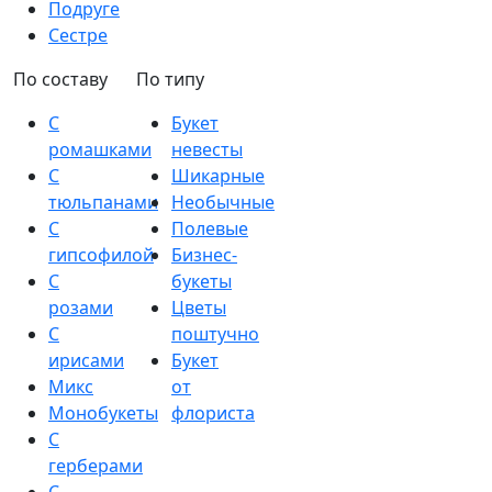
Подруге
Сестре
По составу
По типу
С
Букет
ромашками
невесты
С
Шикарные
тюльпанами
Необычные
С
Полевые
гипсофилой
Бизнес-
С
букеты
розами
Цветы
С
поштучно
ирисами
Букет
Микс
от
Монобукеты
флориста
С
герберами