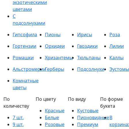
экзотическими
цветами
С
подсолнухами
Гипсофила
Пионы
Ирисы
Роза
Гортензии
Орхидеи
Гвоздики
Лилии
Ромашки
Хризантемы
Тюльпаны
Каллы
Альстромерии
Герберы
Подсолнухи
Эустомы
Комнатные
цветы
По
По цвету
По виду
По форме
количеству
букета
Красные
Кустовые
7 шт.
Белые
Пионовидные
В
9 шт.
Розовые
Премиум
корзина