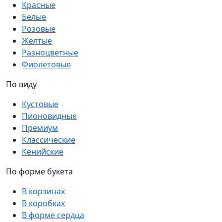
Красные
Белые
Розовые
Желтые
Разноцветные
Фиолетовые
По виду
Кустовые
Пионовидные
Премиум
Классические
Кенийские
По форме букета
В корзинах
В коробках
В форме сердца