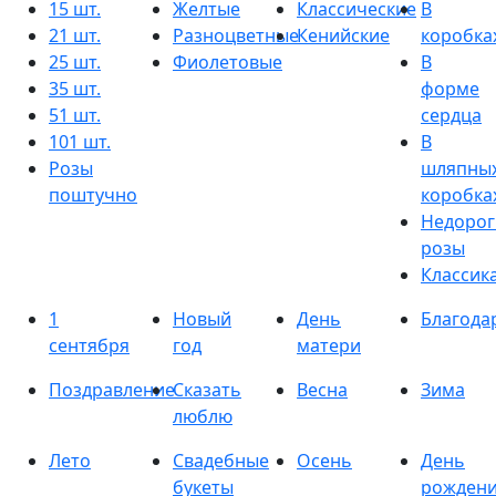
15 шт.
Желтые
Классические
В
21 шт.
Разноцветные
Кенийские
коробка
25 шт.
Фиолетовые
В
35 шт.
форме
51 шт.
сердца
101 шт.
В
Розы
шляпны
поштучно
коробка
Недорог
розы
Классик
1
Новый
День
Благода
сентября
год
матери
Поздравление
Сказать
Весна
Зима
люблю
Лето
Свадебные
Осень
День
букеты
рожден