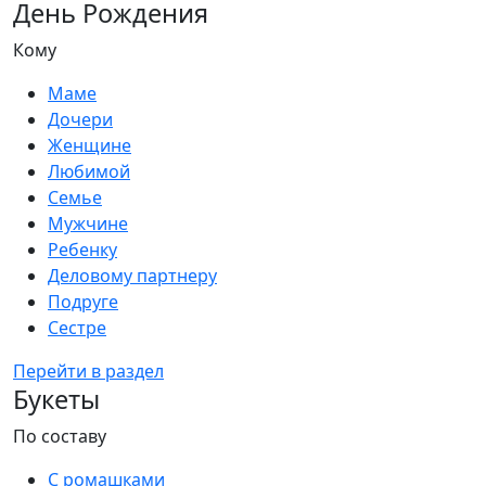
День Рождения
Кому
Маме
Дочери
Женщине
Любимой
Семье
Мужчине
Ребенку
Деловому партнеру
Подруге
Сестре
Перейти в раздел
Букеты
По составу
С ромашками