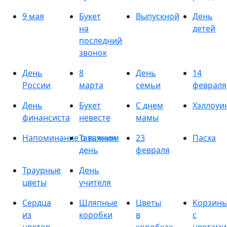
9 мая
Букет
Выпускной
День
на
детей
последний
звонок
День
8
День
14
России
марта
семьи
февраля
День
Букет
С днем
Хэллоуи
финансиста
невесте
мамы
Напоминание о важном
Татьянин
23
Пасха
день
февраля
Траурные
День
цветы
учителя
Сердца
Шляпные
Цветы
Корзин
из
коробки
в
с