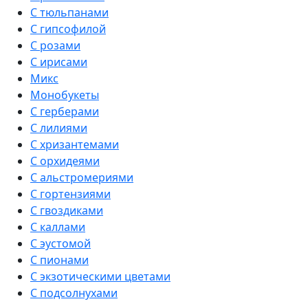
С тюльпанами
С гипсофилой
С розами
С ирисами
Микс
Монобукеты
С герберами
С лилиями
С хризантемами
С орхидеями
С альстромериями
С гортензиями
С гвоздиками
С каллами
С эустомой
С пионами
С экзотическими цветами
С подсолнухами