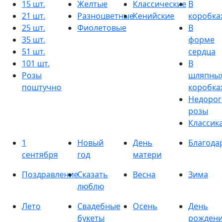
15 шт.
Желтые
Классические
В
21 шт.
Разноцветные
Кенийские
коробка
25 шт.
Фиолетовые
В
35 шт.
форме
51 шт.
сердца
101 шт.
В
Розы
шляпны
поштучно
коробка
Недорог
розы
Классик
1
Новый
День
Благода
сентября
год
матери
Поздравление
Сказать
Весна
Зима
люблю
Лето
Свадебные
Осень
День
букеты
рожден