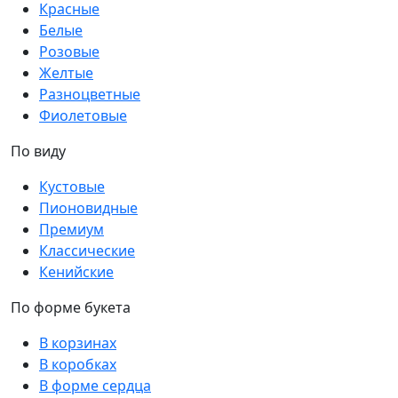
Красные
Белые
Розовые
Желтые
Разноцветные
Фиолетовые
По виду
Кустовые
Пионовидные
Премиум
Классические
Кенийские
По форме букета
В корзинах
В коробках
В форме сердца