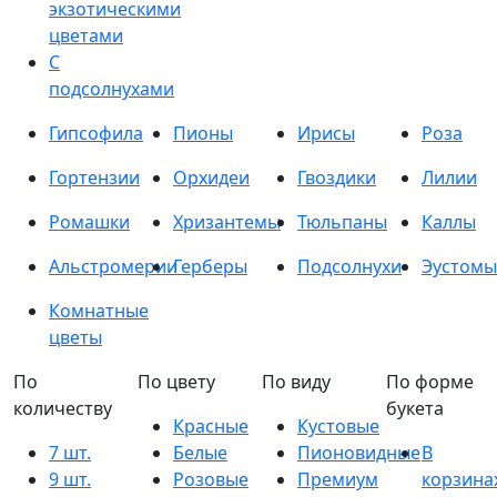
экзотическими
цветами
С
подсолнухами
Гипсофила
Пионы
Ирисы
Роза
Гортензии
Орхидеи
Гвоздики
Лилии
Ромашки
Хризантемы
Тюльпаны
Каллы
Альстромерии
Герберы
Подсолнухи
Эустомы
Комнатные
цветы
По
По цвету
По виду
По форме
количеству
букета
Красные
Кустовые
7 шт.
Белые
Пионовидные
В
9 шт.
Розовые
Премиум
корзина