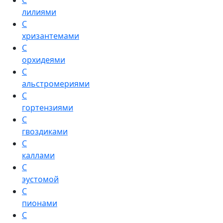
С
лилиями
С
хризантемами
С
орхидеями
С
альстромериями
С
гортензиями
С
гвоздиками
С
каллами
С
эустомой
С
пионами
С