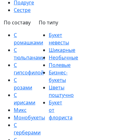
Подруге
Сестре
По составу
По типу
С
Букет
ромашками
невесты
С
Шикарные
тюльпанами
Необычные
С
Полевые
гипсофилой
Бизнес-
С
букеты
розами
Цветы
С
поштучно
ирисами
Букет
Микс
от
Монобукеты
флориста
С
герберами