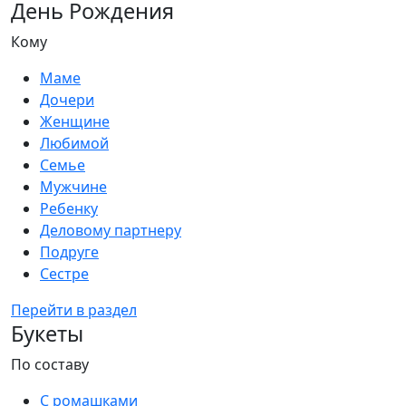
День Рождения
Кому
Маме
Дочери
Женщине
Любимой
Семье
Мужчине
Ребенку
Деловому партнеру
Подруге
Сестре
Перейти в раздел
Букеты
По составу
С ромашками