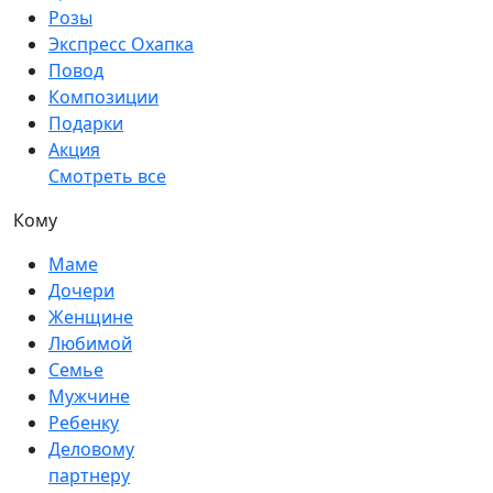
Розы
Экспресс Охапка
Повод
Композиции
Подарки
Акция
Смотреть все
Кому
Маме
Дочери
Женщине
Любимой
Семье
Мужчине
Ребенку
Деловому
партнеру