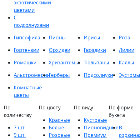
экзотическими
цветами
С
подсолнухами
Гипсофила
Пионы
Ирисы
Роза
Гортензии
Орхидеи
Гвоздики
Лилии
Ромашки
Хризантемы
Тюльпаны
Каллы
Альстромерии
Герберы
Подсолнухи
Эустомы
Комнатные
цветы
По
По цвету
По виду
По форме
количеству
букета
Красные
Кустовые
7 шт.
Белые
Пионовидные
В
9 шт.
Розовые
Премиум
корзина