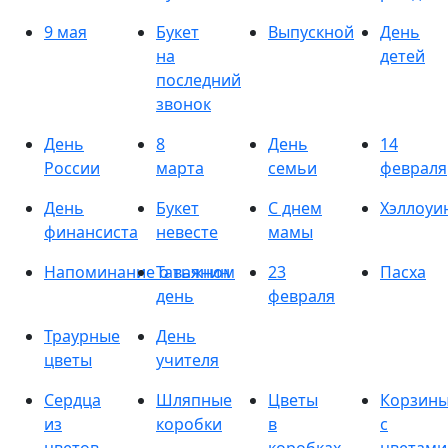
9 мая
Букет
Выпускной
День
на
детей
последний
звонок
День
8
День
14
России
марта
семьи
февраля
День
Букет
С днем
Хэллоуи
финансиста
невесте
мамы
Напоминание о важном
Татьянин
23
Пасха
день
февраля
Траурные
День
цветы
учителя
Сердца
Шляпные
Цветы
Корзин
из
коробки
в
с