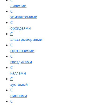
С
лилиями
С
хризантемами
С
орхидеями
С
альстромериями
С
гортензиями
С
гвоздиками
С
каллами
С
эустомой
С
пионами
С