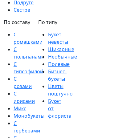
Подруге
Сестре
По составу
По типу
С
Букет
ромашками
невесты
С
Шикарные
тюльпанами
Необычные
С
Полевые
гипсофилой
Бизнес-
С
букеты
розами
Цветы
С
поштучно
ирисами
Букет
Микс
от
Монобукеты
флориста
С
герберами