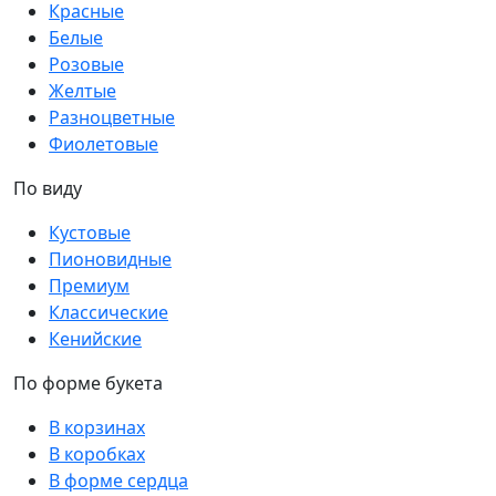
Красные
Белые
Розовые
Желтые
Разноцветные
Фиолетовые
По виду
Кустовые
Пионовидные
Премиум
Классические
Кенийские
По форме букета
В корзинах
В коробках
В форме сердца