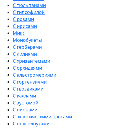
С тюльпанами
С гипсофилой
С розами
С ирисами
Микс
Монобукеты
С герберами
С лилиями
С хризантемами
С орхидеями
С альстромериями
С гортензиями
С гвоздиками
С каллами
С эустомой
С пионами
С экзотическими цветами
С подсолнухами