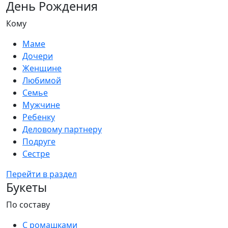
День Рождения
Кому
Маме
Дочери
Женщине
Любимой
Семье
Мужчине
Ребенку
Деловому партнеру
Подруге
Сестре
Перейти в раздел
Букеты
По составу
С ромашками