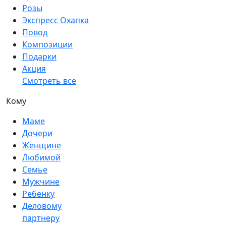
Розы
Экспресс Охапка
Повод
Композиции
Подарки
Акция
Смотреть все
Кому
Маме
Дочери
Женщине
Любимой
Семье
Мужчине
Ребенку
Деловому
партнеру