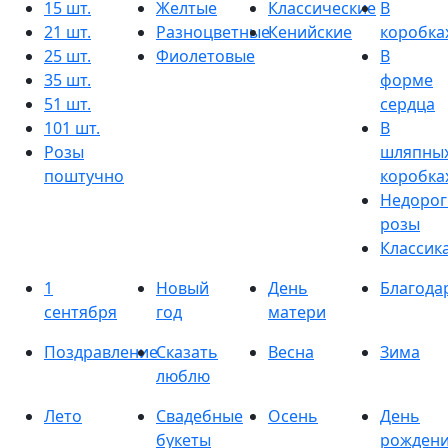
15 шт.
Желтые
Классические
В
21 шт.
Разноцветные
Кенийские
коробка
25 шт.
Фиолетовые
В
35 шт.
форме
51 шт.
сердца
101 шт.
В
Розы
шляпны
поштучно
коробка
Недорог
розы
Классик
1
Новый
День
Благода
сентября
год
матери
Поздравление
Сказать
Весна
Зима
люблю
Лето
Свадебные
Осень
День
букеты
рожден