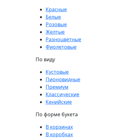
Красные
Белые
Розовые
Желтые
Разноцветные
Фиолетовые
По виду
Кустовые
Пионовидные
Премиум
Классические
Кенийские
По форме букета
В корзинах
В коробках