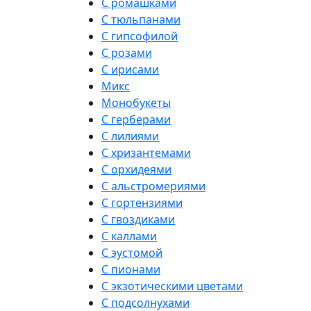
С ромашками
С тюльпанами
С гипсофилой
С розами
С ирисами
Микс
Монобукеты
С герберами
С лилиями
С хризантемами
С орхидеями
С альстромериями
С гортензиями
С гвоздиками
С каллами
С эустомой
С пионами
С экзотическими цветами
С подсолнухами